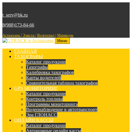
t_serv@bk.ru
8(988)173-84-66
Астрахань |
Элиста |
Волгоград |
Минводы
Меню
ГЛАВНАЯ
ТАХОГРАФЫ
Каталог продукции
Тахографы
Калибровка тахографов
Карты водителей
Сравнительная таблица тахографов
GPS МОНИТОРИНГ
Каталог продукции
Контроль топлива
Программы мониторинга
Видеонаблюдение в автотранспорт
Эра ГЛОНАСС
ОНЛАЙН КАССЫ
Каталог продукции
Автономные онлайн кассы