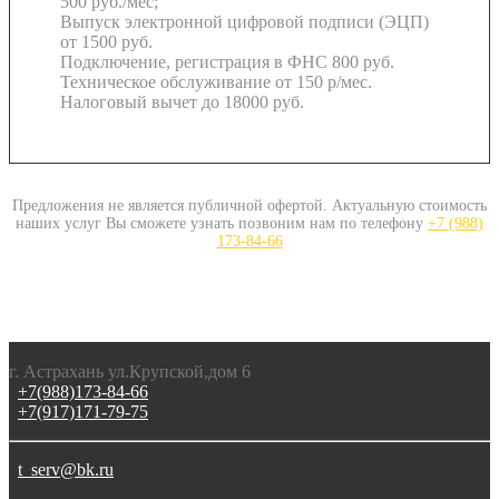
500 руб./мес;
Выпуск электронной цифровой подписи (ЭЦП)
от 1500 руб.
Подключение, регистрация в ФНС
800 руб.
Техническое обслуживание
от 150 р/мес.
Налоговый вычет
до 18000 руб.
Предложения не является публичной офертой. Актуальную стоимость
наших услуг Вы сможете узнать позвоним нам по телефону
+7 (988)
173-84-66
г. Астрахань ул.Крупской,дом 6
+7(988)173-84-66
+7(917)171-79-75
t_serv@bk.ru